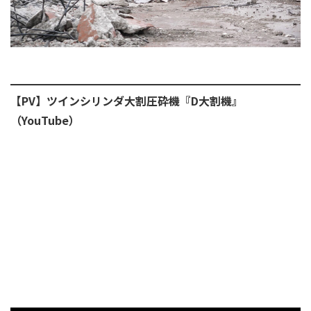
【PV】ツインシリンダ大割圧砕機『D大割機』
（YouTube）