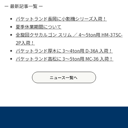
ー 最新記事一覧 ー
バケットランド長岡に小割機シリーズ入荷！
夏季休業期間について
全旋回クサカルゴン スリム ／ 4〜5ton用 HM-37SC-
2P入荷！
バケットランド厚木に 3〜4ton用 D-36A 入荷！
バケットランド高松に 3〜5ton用 MC-36 入荷！
ニュース一覧へ