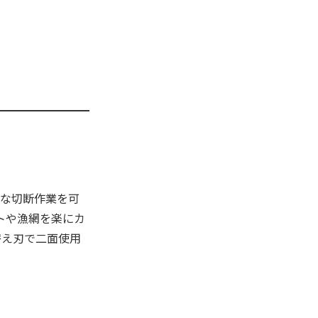
ズな切断作業を可
トや漁網を楽にカ
替え刃で二面使用