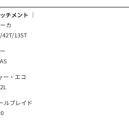
ッチメント ｜
レーカ
42T/135T
ャー
AS
シャー・エコ
2L
オールブレイド
0
｜