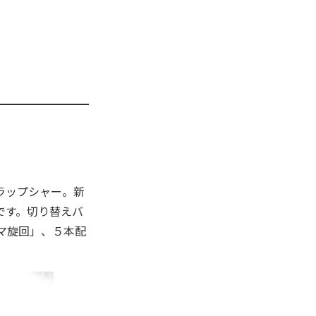
ラップシャー。新
です。切り替えバ
マ旋回」、５本配