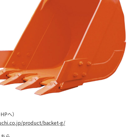
HPへ）
uchi.co.jp/product/backet-g/
こちら